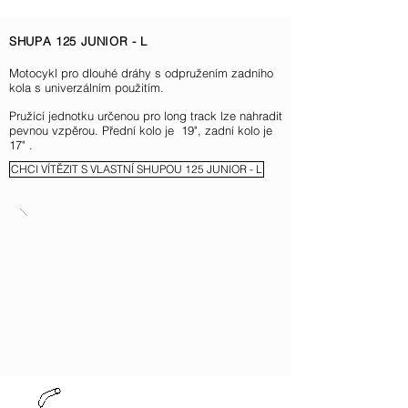
SHUPA 125 JUNIOR - L
Motocykl pro dlouhé dráhy s odpružením zadního
kola s univerzálním použitím.
Pružící jednotku určenou pro long track lze nahradit
pevnou vzpěrou. Přední kolo je 19", zadní kolo je
17" .
CHCI VÍTĚZIT S VLASTNÍ SHUPOU 125 JUNIOR - L