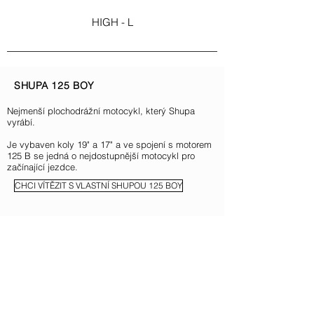
HIGH - L
SHUPA 125 BOY
Nejmenší plochodrážní motocykl, který Shupa
vyrábí.
Je vybaven koly 19" a 17" a ve spojení s motorem
125 B se jedná o nejdostupnější motocykl p
ro
začínající jezdce.
CHCI VÍTĚZIT S VLASTNÍ SHUPOU 125 BOY