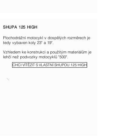
SHUPA 125 HIGH
Plochodrážní motocykl v dospělých rozměrech je
tedy vybaven koly 23" a 19".
Vzhledem ke konstrukci a použitým materiálům je
lehčí než podvozky motocyklů "500".
CHCI VÍTĚZIT S VLASTNÍ SHUPOU 125 HIGH