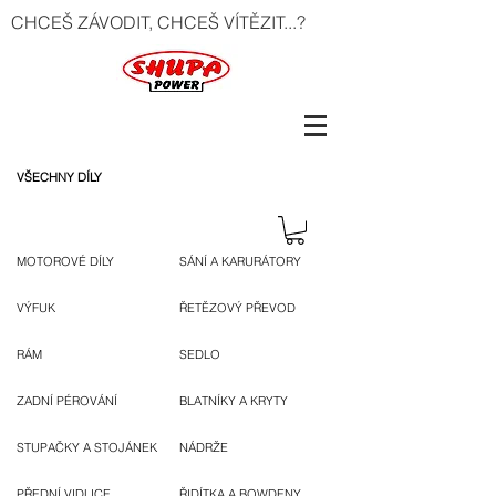
CHCEŠ ZÁVODIT, CHCEŠ VÍTĚZIT...?
VŠECHNY DÍLY
MOTOROVÉ DÍLY
SÁNÍ A KARURÁTORY
VÝFUK
ŘETĚZOVÝ PŘEVOD
RÁM
SEDLO
ZADNÍ PÉROVÁNÍ
BLATNÍKY A KRYTY
STUPAČKY A STOJÁNEK
NÁDRŽE
PŘEDNÍ VIDLICE
ŘIDÍTKA A BOWDENY