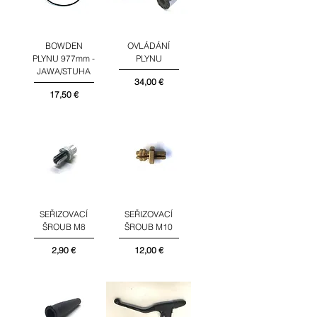
BOWDEN
OVLÁDÁNÍ
PLYNU 977mm -
PLYNU
JAWA/STUHA
Cena
34,00 €
Cena
17,50 €
SEŘIZOVACÍ
SEŘIZOVACÍ
ŠROUB M8
ŠROUB M10
Cena
Cena
2,90 €
12,00 €