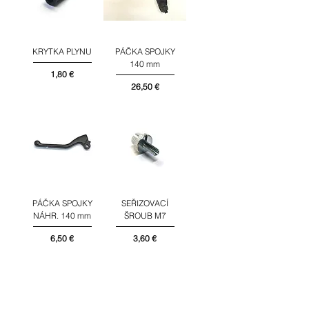
KRYTKA PLYNU
PÁČKA SPOJKY
140 mm
Cena
1,80 €
Cena
26,50 €
PÁČKA SPOJKY
SEŘIZOVACÍ
NÁHR. 140 mm
ŠROUB M7
Cena
Cena
6,50 €
3,60 €