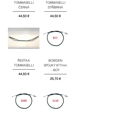
TOMMASELLI
TOMMASELLI
ČERNÁ
STŘÍBRNÁ
Cena
Cena
44,50 €
44,50 €
ŘIDÍTKA
BOWDEN
TOMMASELLI
SPOJKY 977mm
- BOY
Cena
44,50 €
Cena
25,70 €