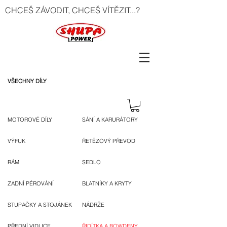
CHCEŠ ZÁVODIT, CHCEŠ VÍTĚZIT...?
VŠECHNY DÍLY
MOTOROVÉ DÍLY
SÁNÍ A KARURÁTORY
VÝFUK
ŘETĚZOVÝ PŘEVOD
RÁM
SEDLO
ZADNÍ PÉROVÁNÍ
BLATNÍKY A KRYTY
STUPAČKY A STOJÁNEK
NÁDRŽE
PŘEDNÍ VIDLICE
ŘIDÍTKA A BOWDENY