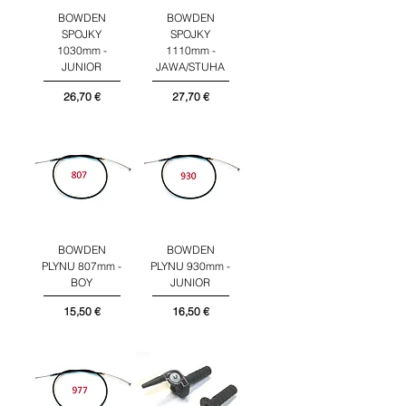
BOWDEN
BOWDEN
SPOJKY
SPOJKY
1030mm -
1110mm -
JUNIOR
JAWA/STUHA
Cena
Cena
26,70 €
27,70 €
BOWDEN
BOWDEN
PLYNU 807mm -
PLYNU 930mm -
BOY
JUNIOR
Cena
Cena
15,50 €
16,50 €