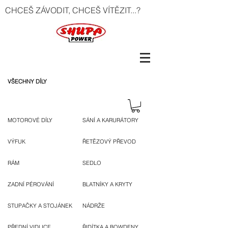
CHCEŠ ZÁVODIT, CHCEŠ VÍTĚZIT...?
VŠECHNY DÍLY
MOTOROVÉ DÍLY
SÁNÍ A KARURÁTORY
VÝFUK
ŘETĚZOVÝ PŘEVOD
RÁM
SEDLO
ZADNÍ PÉROVÁNÍ
BLATNÍKY A KRYTY
STUPAČKY A STOJÁNEK
NÁDRŽE
PŘEDNÍ VIDLICE
ŘIDÍTKA A BOWDENY