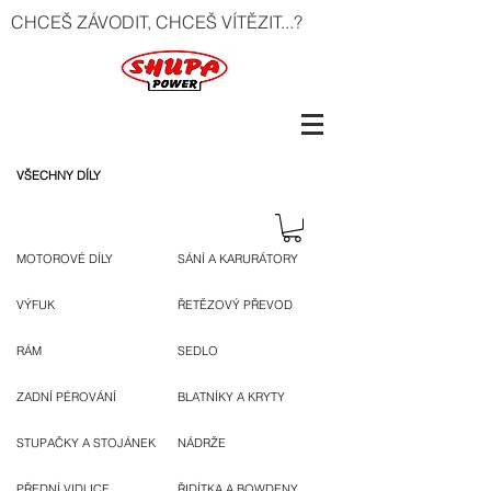
CHCEŠ ZÁVODIT, CHCEŠ VÍTĚZIT...?
VŠECHNY DÍLY
MOTOROVÉ DÍLY
SÁNÍ A KARURÁTORY
VÝFUK
ŘETĚZOVÝ PŘEVOD
RÁM
SEDLO
ZADNÍ PÉROVÁNÍ
BLATNÍKY A KRYTY
STUPAČKY A STOJÁNEK
NÁDRŽE
PŘEDNÍ VIDLICE
ŘIDÍTKA A BOWDENY