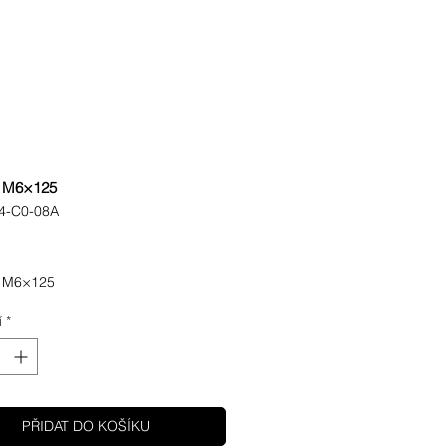
 M6×125
4-C0-08A
ena
 M6×125
í
*
PŘIDAT DO KOŠÍKU