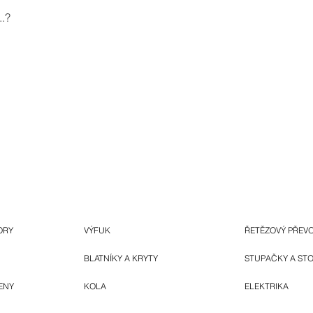
.?
ORY
VÝFUK
ŘETĚZOVÝ PŘEV
BLATNÍKY A KRYTY
STUPAČKY A ST
ENY
KOLA
ELEKTRIKA