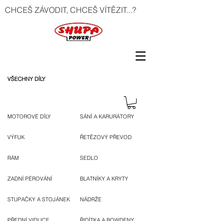
CHCEŠ ZÁVODIT, CHCEŠ VÍTĚZIT...?
VŠECHNY DÍLY
MOTOROVÉ DÍLY
SÁNÍ A KARURÁTORY
VÝFUK
ŘETĚZOVÝ PŘEVOD
RÁM
SEDLO
ZADNÍ PÉROVÁNÍ
BLATNÍKY A KRYTY
STUPAČKY A STOJÁNEK
NÁDRŽE
PŘEDNÍ VIDLICE
ŘIDÍTKA A BOWDENY