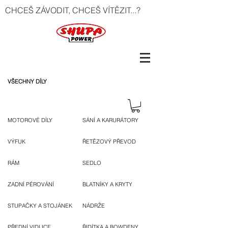
CHCEŠ ZÁVODIT, CHCEŠ VÍTĚZIT...?
VŠECHNY DÍLY
MOTOROVÉ DÍLY
SÁNÍ A KARURÁTORY
VÝFUK
ŘETĚZOVÝ PŘEVOD
RÁM
SEDLO
ZADNÍ PÉROVÁNÍ
BLATNÍKY A KRYTY
STUPAČKY A STOJÁNEK
NÁDRŽE
PŘEDNÍ VIDLICE
ŘIDÍTKA A BOWDENY