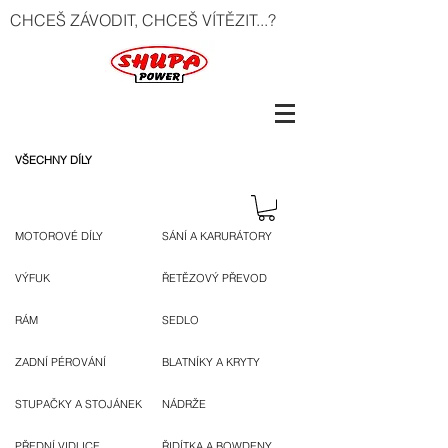
CHCEŠ ZÁVODIT, CHCEŠ VÍTĚZIT...?
VŠECHNY DÍLY
MOTOROVÉ DÍLY
SÁNÍ A KARURÁTORY
VÝFUK
ŘETĚZOVÝ PŘEVOD
RÁM
SEDLO
ZADNÍ PÉROVÁNÍ
BLATNÍKY A KRYTY
STUPAČKY A STOJÁNEK
NÁDRŽE
PŘEDNÍ VIDLICE
ŘIDÍTKA A BOWDENY