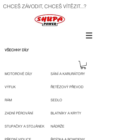
CHCEŠ ZÁVODIT, CHCEŠ VÍTĚZIT...?
VŠECHNY DÍLY
MOTOROVÉ DÍLY
SÁNÍ A KARURÁTORY
VÝFUK
ŘETĚZOVÝ PŘEVOD
RÁM
SEDLO
ZADNÍ PÉROVÁNÍ
BLATNÍKY A KRYTY
STUPAČKY A STOJÁNEK
NÁDRŽE
PŘEDNÍ VIDLICE
ŘIDÍTKA A BOWDENY