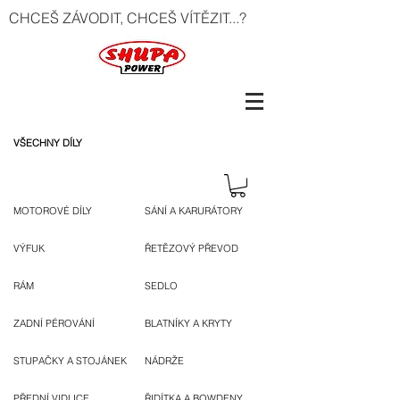
CHCEŠ ZÁVODIT, CHCEŠ VÍTĚZIT...?
VŠECHNY DÍLY
MOTOROVÉ DÍLY
SÁNÍ A KARURÁTORY
VÝFUK
ŘETĚZOVÝ PŘEVOD
RÁM
SEDLO
ZADNÍ PÉROVÁNÍ
BLATNÍKY A KRYTY
STUPAČKY A STOJÁNEK
NÁDRŽE
PŘEDNÍ VIDLICE
ŘIDÍTKA A BOWDENY