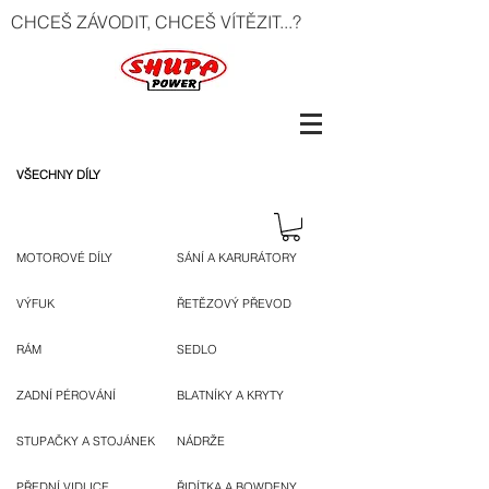
CHCEŠ ZÁVODIT, CHCEŠ VÍTĚZIT...?
VŠECHNY DÍLY
MOTOROVÉ DÍLY
SÁNÍ A KARURÁTORY
VÝFUK
ŘETĚZOVÝ PŘEVOD
RÁM
SEDLO
ZADNÍ PÉROVÁNÍ
BLATNÍKY A KRYTY
STUPAČKY A STOJÁNEK
NÁDRŽE
PŘEDNÍ VIDLICE
ŘIDÍTKA A BOWDENY