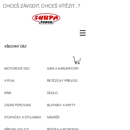
CHCEŠ ZÁVODIT, CHCEŠ VÍTĚZIT...?
VŠECHNY DÍLY
MOTOROVÉ DÍLY
SÁNÍ A KARURÁTORY
VÝFUK
ŘETĚZOVÝ PŘEVOD
RÁM
SEDLO
ZADNÍ PÉROVÁNÍ
BLATNÍKY A KRYTY
STUPAČKY A STOJÁNEK
NÁDRŽE
PŘEDNÍ VIDLICE
ŘIDÍTKA A BOWDENY