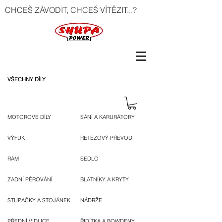
CHCEŠ ZÁVODIT, CHCEŠ VÍTĚZIT...?
VŠECHNY DÍLY
MOTOROVÉ DÍLY
SÁNÍ A KARURÁTORY
VÝFUK
ŘETĚZOVÝ PŘEVOD
RÁM
SEDLO
ZADNÍ PÉROVÁNÍ
BLATNÍKY A KRYTY
STUPAČKY A STOJÁNEK
NÁDRŽE
PŘEDNÍ VIDLICE
ŘIDÍTKA A BOWDENY