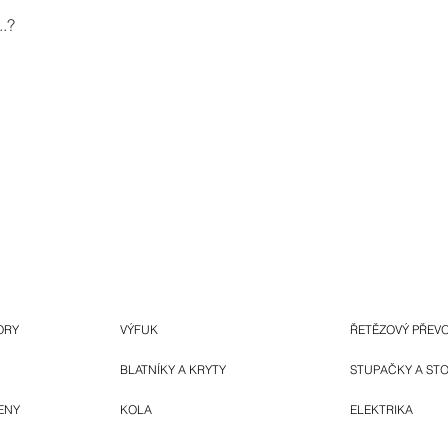
.?
ORY
VÝFUK
ŘETĚZOVÝ PŘEV
BLATNÍKY A KRYTY
STUPAČKY A ST
ENY
KOLA
ELEKTRIKA