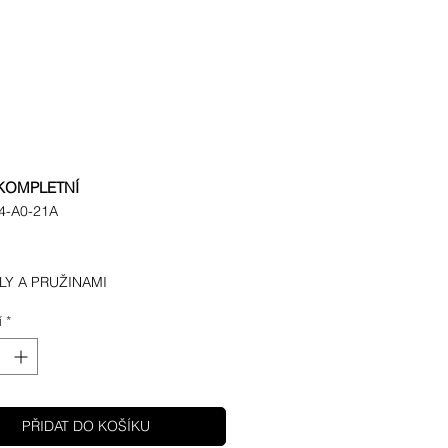
KOMPLETNÍ
4-A0-21A
Cena
LY A PRUŽINAMI
í
*
PŘIDAT DO KOŠÍKU