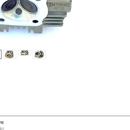
RE
ÍLY