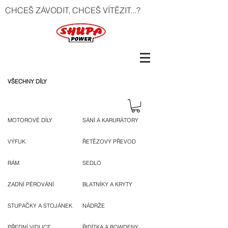
CHCEŠ ZÁVODIT, CHCEŠ VÍTĚZIT...?
VŠECHNY DÍLY
MOTOROVÉ DÍLY
SÁNÍ A KARURÁTORY
VÝFUK
ŘETĚZOVÝ PŘEVOD
RÁM
SEDLO
ZADNÍ PÉROVÁNÍ
BLATNÍKY A KRYTY
STUPAČKY A STOJÁNEK
NÁDRŽE
PŘEDNÍ VIDLICE
ŘIDÍTKA A BOWDENY