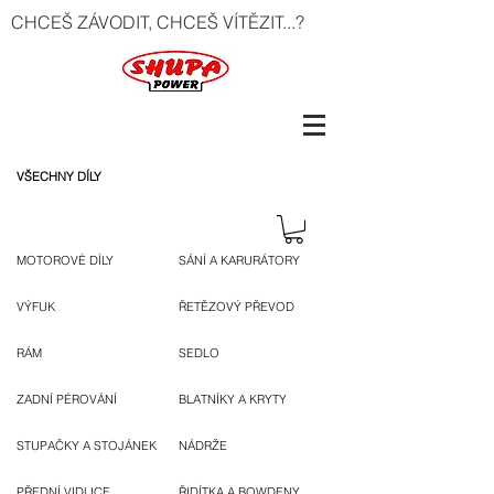
CHCEŠ ZÁVODIT, CHCEŠ VÍTĚZIT...?
VŠECHNY DÍLY
MOTOROVÉ DÍLY
SÁNÍ A KARURÁTORY
VÝFUK
ŘETĚZOVÝ PŘEVOD
RÁM
SEDLO
ZADNÍ PÉROVÁNÍ
BLATNÍKY A KRYTY
STUPAČKY A STOJÁNEK
NÁDRŽE
PŘEDNÍ VIDLICE
ŘIDÍTKA A BOWDENY