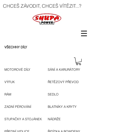
CHCEŠ ZÁVODIT, CHCEŠ VÍTĚZIT...?
VŠECHNY DÍLY
MOTOROVÉ DÍLY
SÁNÍ A KARURÁTORY
VÝFUK
ŘETĚZOVÝ PŘEVOD
RÁM
SEDLO
ZADNÍ PÉROVÁNÍ
BLATNÍKY A KRYTY
STUPAČKY A STOJÁNEK
NÁDRŽE
PŘEDNÍ VIDLICE
ŘIDÍTKA A BOWDENY