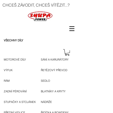
CHCEŠ ZÁVODIT, CHCEŠ VÍTĚZIT...?
VŠECHNY DÍLY
MOTOROVÉ DÍLY
SÁNÍ A KARURÁTORY
VÝFUK
ŘETĚZOVÝ PŘEVOD
RÁM
SEDLO
ZADNÍ PÉROVÁNÍ
BLATNÍKY A KRYTY
STUPAČKY A STOJÁNEK
NÁDRŽE
PŘEDNÍ VIDLICE
ŘIDÍTKA A BOWDENY