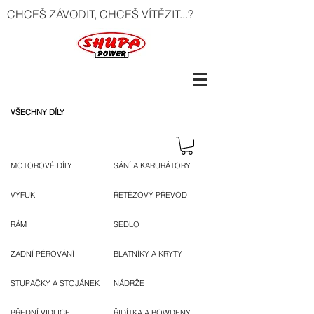
CHCEŠ ZÁVODIT, CHCEŠ VÍTĚZIT...?
VŠECHNY DÍLY
MOTOROVÉ DÍLY
SÁNÍ A KARURÁTORY
VÝFUK
ŘETĚZOVÝ PŘEVOD
RÁM
SEDLO
ZADNÍ PÉROVÁNÍ
BLATNÍKY A KRYTY
STUPAČKY A STOJÁNEK
NÁDRŽE
PŘEDNÍ VIDLICE
ŘIDÍTKA A BOWDENY