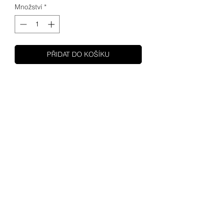
Množství
*
PŘIDAT DO KOŠÍKU
SHUPA
MOTOCYKLY
MOTORY