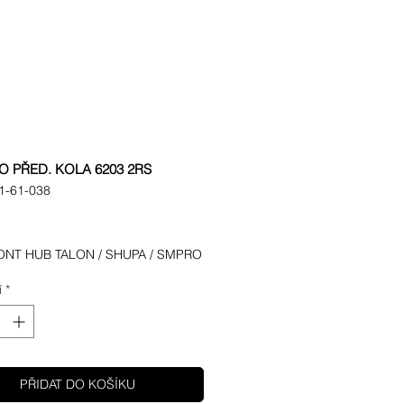
O PŘED. KOLA 6203 2RS
1-61-038
ena
ONT HUB TALON / SHUPA / SMPRO
í
*
PŘIDAT DO KOŠÍKU