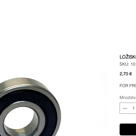
LOŽISK
SKU: 10
C
2,70 €
FOR FR
Množstv