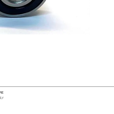
RE
ÍLY