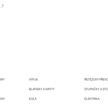
.?
ORY
VÝFUK
ŘETĚZOVÝ PŘEV
BLATNÍKY A KRYTY
STUPAČKY A ST
ENY
KOLA
ELEKTRIKA