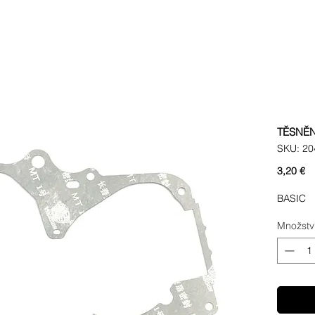
TĚSNĚN
SKU: 20
C
3,20 €
BASIC
Množstv