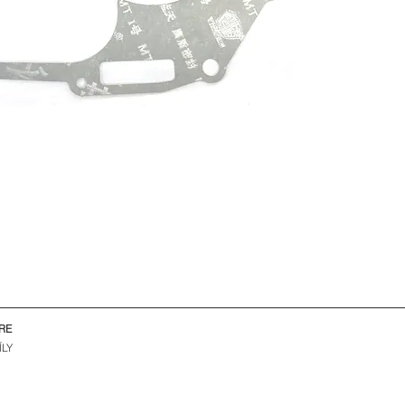
RE
ÍLY