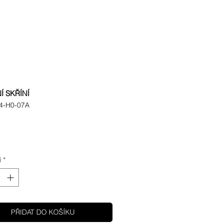
Í SKŘÍNÍ
4-H0-07A
ena
í
*
PŘIDAT DO KOŠÍKU