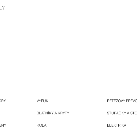
.?
ORY
VÝFUK
ŘETĚZOVÝ PŘEV
BLATNÍKY A KRYTY
STUPAČKY A ST
ENY
KOLA
ELEKTRIKA