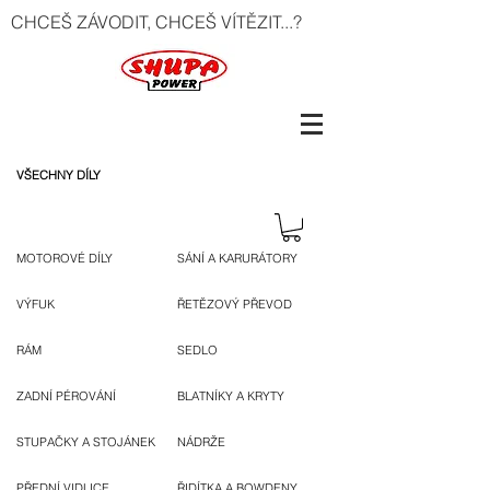
CHCEŠ ZÁVODIT, CHCEŠ VÍTĚZIT...?
VŠECHNY DÍLY
MOTOROVÉ DÍLY
SÁNÍ A KARURÁTORY
VÝFUK
ŘETĚZOVÝ PŘEVOD
RÁM
SEDLO
ZADNÍ PÉROVÁNÍ
BLATNÍKY A KRYTY
STUPAČKY A STOJÁNEK
NÁDRŽE
PŘEDNÍ VIDLICE
ŘIDÍTKA A BOWDENY