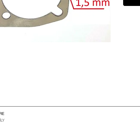
RE
ÍLY