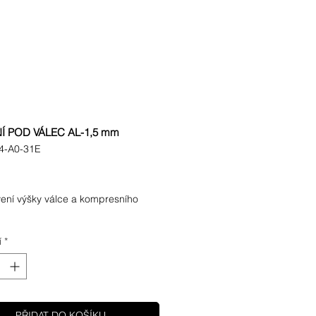
Í POD VÁLEC AL-1,5 mm
4-A0-31E
ena
ení výšky válce a kompresního 
í
*
PŘIDAT DO KOŠÍKU