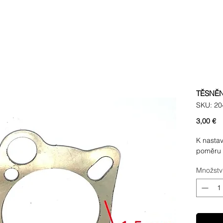
TĚSNĚN
SKU: 20
C
3,00 €
K nastav
poměru
Množstv