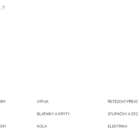
.?
ORY
VÝFUK
ŘETĚZOVÝ PŘEV
BLATNÍKY A KRYTY
STUPAČKY A ST
ENY
KOLA
ELEKTRIKA