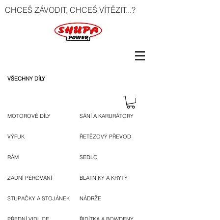
CHCEŠ ZÁVODIT, CHCEŠ VÍTĚZIT...?
VŠECHNY DÍLY
MOTOROVÉ DÍLY
SÁNÍ A KARURÁTORY
VÝFUK
ŘETĚZOVÝ PŘEVOD
RÁM
SEDLO
ZADNÍ PÉROVÁNÍ
BLATNÍKY A KRYTY
STUPAČKY A STOJÁNEK
NÁDRŽE
PŘEDNÍ VIDLICE
ŘIDÍTKA A BOWDENY