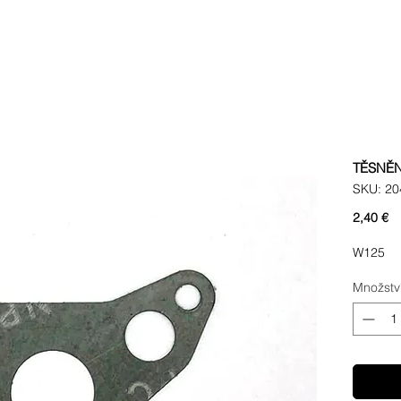
TĚSNĚN
SKU: 20
C
2,40 €
W125
Množstv