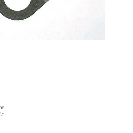
RE
ÍLY