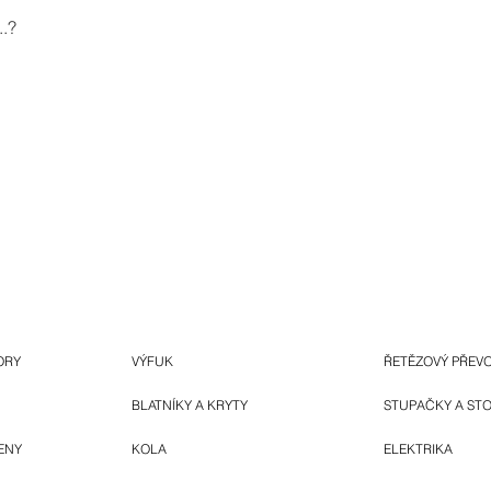
.?
ORY
VÝFUK
ŘETĚZOVÝ PŘEV
BLATNÍKY A KRYTY
STUPAČKY A ST
ENY
KOLA
ELEKTRIKA