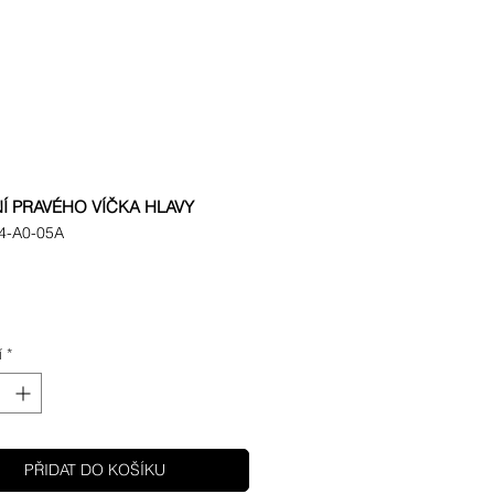
Í PRAVÉHO VÍČKA HLAVY
4-A0-05A
ena
í
*
PŘIDAT DO KOŠÍKU