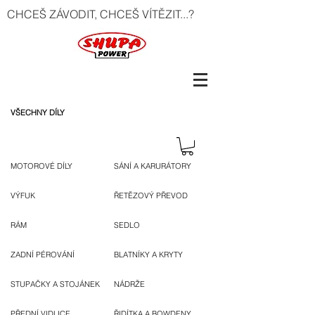
CHCEŠ ZÁVODIT, CHCEŠ VÍTĚZIT...?
VŠECHNY DÍLY
MOTOROVÉ DÍLY
SÁNÍ A KARURÁTORY
VÝFUK
ŘETĚZOVÝ PŘEVOD
RÁM
SEDLO
ZADNÍ PÉROVÁNÍ
BLATNÍKY A KRYTY
STUPAČKY A STOJÁNEK
NÁDRŽE
PŘEDNÍ VIDLICE
ŘIDÍTKA A BOWDENY