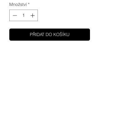
Množství
*
PŘIDAT DO KOŠÍKU
SHUPA
MOTOCYKLY
MOTORY