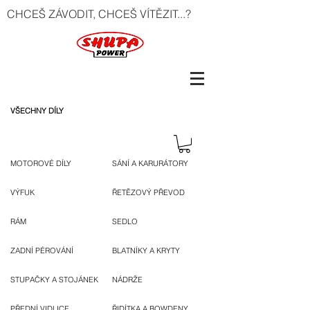
CHCEŠ ZÁVODIT, CHCEŠ VÍTĚZIT...?
VŠECHNY DÍLY
MOTOROVÉ DÍLY
SÁNÍ A KARURÁTORY
VÝFUK
ŘETĚZOVÝ PŘEVOD
RÁM
SEDLO
ZADNÍ PÉROVÁNÍ
BLATNÍKY A KRYTY
STUPAČKY A STOJÁNEK
NÁDRŽE
PŘEDNÍ VIDLICE
ŘIDÍTKA A BOWDENY