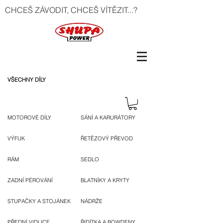
CHCEŠ ZÁVODIT, CHCEŠ VÍTĚZIT...?
VŠECHNY DÍLY
MOTOROVÉ DÍLY
SÁNÍ A KARURÁTORY
VÝFUK
ŘETĚZOVÝ PŘEVOD
RÁM
SEDLO
ZADNÍ PÉROVÁNÍ
BLATNÍKY A KRYTY
STUPAČKY A STOJÁNEK
NÁDRŽE
PŘEDNÍ VIDLICE
ŘIDÍTKA A BOWDENY