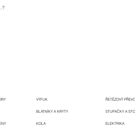
.?
ORY
VÝFUK
ŘETĚZOVÝ PŘEV
BLATNÍKY A KRYTY
STUPAČKY A ST
ENY
KOLA
ELEKTRIKA