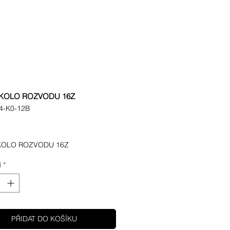
 KOLO ROZVODU 16Z
4-K0-12B
ena
KOLO ROZVODU 16Z
í
*
PŘIDAT DO KOŠÍKU