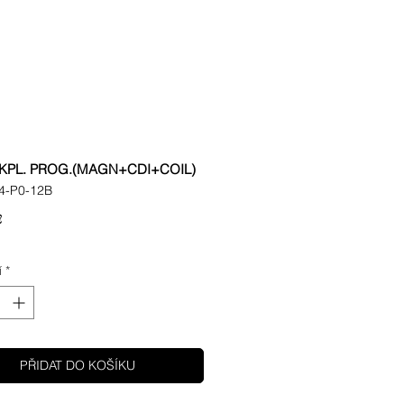
 KPL. PROG.(MAGN+CDI+COIL)
4-P0-12B
Cena
€
í
*
PŘIDAT DO KOŠÍKU