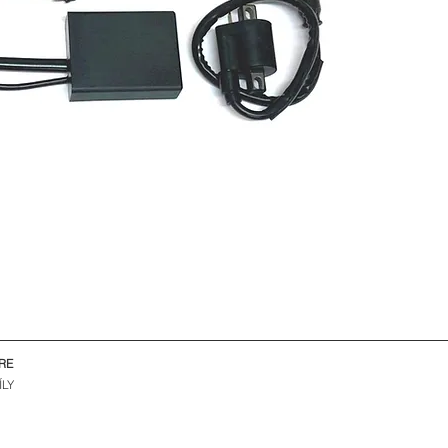
RE
ÍLY