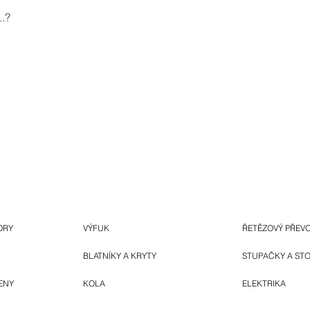
.?
ORY
VÝFUK
ŘETĚZOVÝ PŘEV
BLATNÍKY A KRYTY
STUPAČKY A ST
ENY
KOLA
ELEKTRIKA