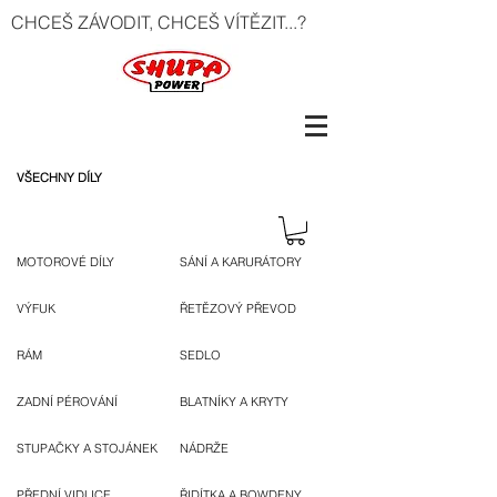
CHCEŠ ZÁVODIT, CHCEŠ VÍTĚZIT...?
VŠECHNY DÍLY
MOTOROVÉ DÍLY
SÁNÍ A KARURÁTORY
VÝFUK
ŘETĚZOVÝ PŘEVOD
RÁM
SEDLO
ZADNÍ PÉROVÁNÍ
BLATNÍKY A KRYTY
STUPAČKY A STOJÁNEK
NÁDRŽE
PŘEDNÍ VIDLICE
ŘIDÍTKA A BOWDENY