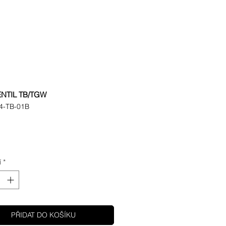
ENTIL TB/TGW
4-TB-01B
Cena
í
*
PŘIDAT DO KOŠÍKU