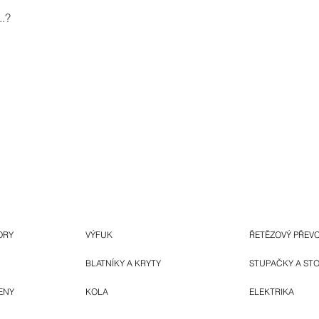
.?
ORY
VÝFUK
ŘETĚZOVÝ PŘEV
BLATNÍKY A KRYTY
STUPAČKY A ST
ENY
KOLA
ELEKTRIKA