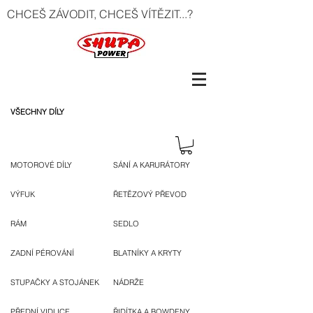
CHCEŠ ZÁVODIT, CHCEŠ VÍTĚZIT...?
VŠECHNY DÍLY
MOTOROVÉ DÍLY
SÁNÍ A KARURÁTORY
VÝFUK
ŘETĚZOVÝ PŘEVOD
RÁM
SEDLO
ZADNÍ PÉROVÁNÍ
BLATNÍKY A KRYTY
STUPAČKY A STOJÁNEK
NÁDRŽE
PŘEDNÍ VIDLICE
ŘIDÍTKA A BOWDENY