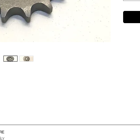
RE
ÍLY