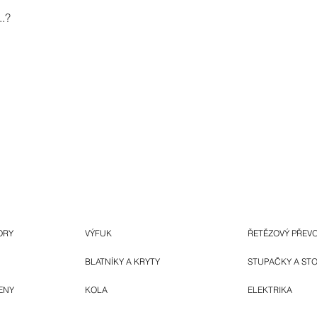
.?
ORY
VÝFUK
ŘETĚZOVÝ PŘEV
BLATNÍKY A KRYTY
STUPAČKY A ST
ENY
KOLA
ELEKTRIKA