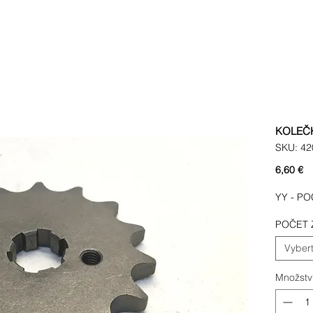
KOLEČKO
SKU: 42
C
6,60 €
YY - P
POČET 
Vybert
Množstv