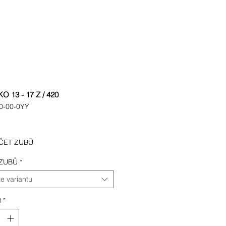
 13 - 17 Z / 420
0-00-0YY
ena
OČET ZUBŮ
ZUBŮ
*
e variantu
í
*