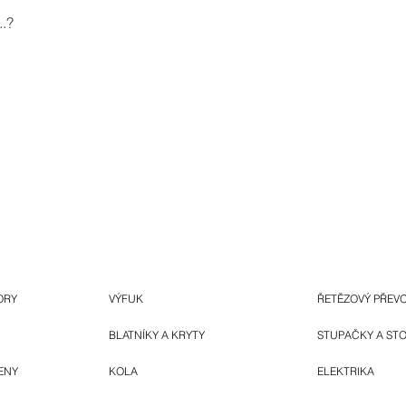
.?
ORY
VÝFUK
ŘETĚZOVÝ PŘEV
BLATNÍKY A KRYTY
STUPAČKY A ST
ENY
KOLA
ELEKTRIKA