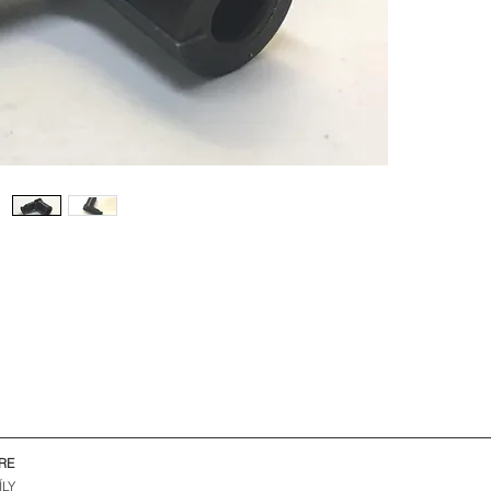
RE
ÍLY