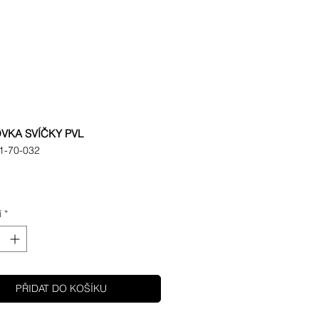
KA SVÍČKY PVL
1-70-032
Cena
í
*
PŘIDAT DO KOŠÍKU