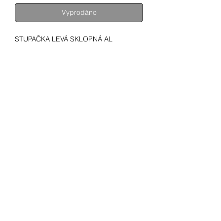
Vyprodáno
STUPAČKA LEVÁ SKLOPNÁ AL
SHUPA
MOTOCYKLY
MOTORY
KONTAKT
SHUPA STORE