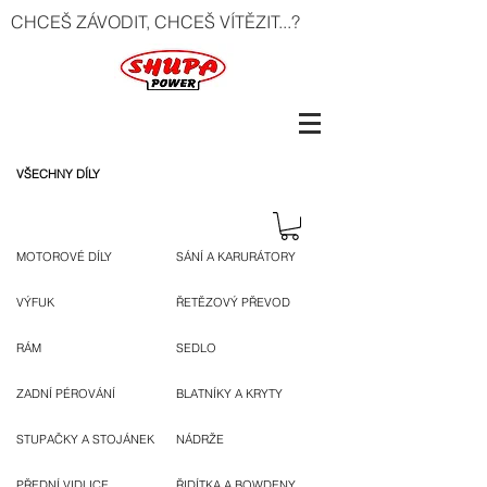
CHCEŠ ZÁVODIT, CHCEŠ VÍTĚZIT...?
VŠECHNY DÍLY
MOTOROVÉ DÍLY
SÁNÍ A KARURÁTORY
VÝFUK
ŘETĚZOVÝ PŘEVOD
RÁM
SEDLO
ZADNÍ PÉROVÁNÍ
BLATNÍKY A KRYTY
STUPAČKY A STOJÁNEK
NÁDRŽE
PŘEDNÍ VIDLICE
ŘIDÍTKA A BOWDENY