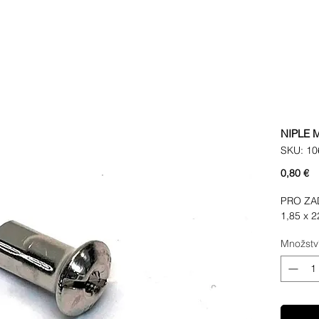
NIPLE M 
SKU: 10
C
0,80 €
PRO ZADN
1,85 x 2
Množstv