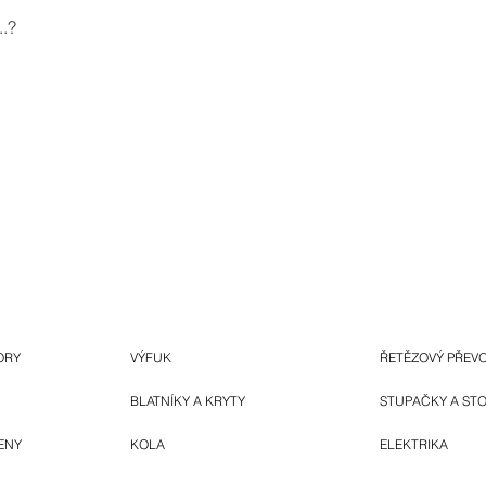
.?
ORY
VÝFUK
ŘETĚZOVÝ PŘEV
BLATNÍKY A KRYTY
STUPAČKY A ST
ENY
KOLA
ELEKTRIKA