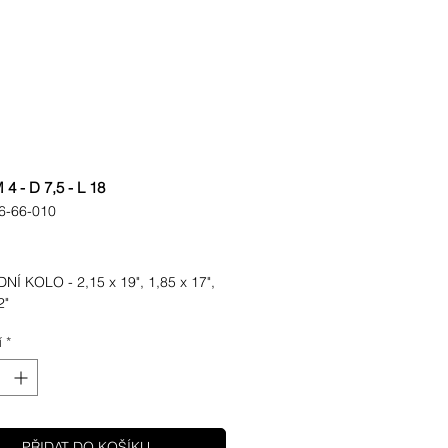
4 - D 7,5 - L 18
6-66-010
ena
Í KOLO - 2,15 x 19", 1,85 x 17", 
2"
í
*
PŘIDAT DO KOŠÍKU