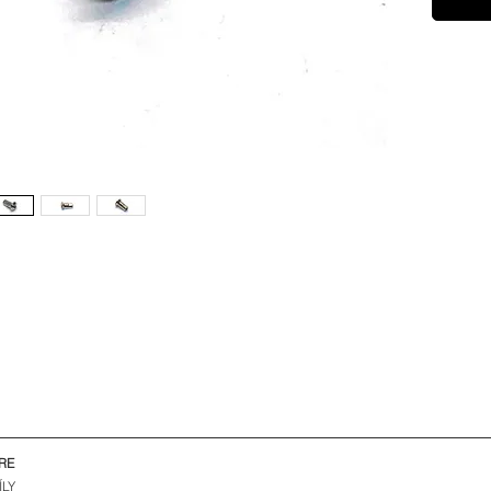
RE
ÍLY