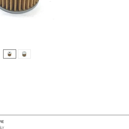
RE
ÍLY