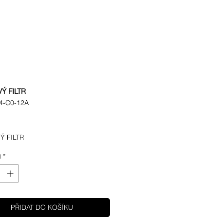
Ý FILTR
4-C0-12A
ena
Ý FILTR
í
*
PŘIDAT DO KOŠÍKU