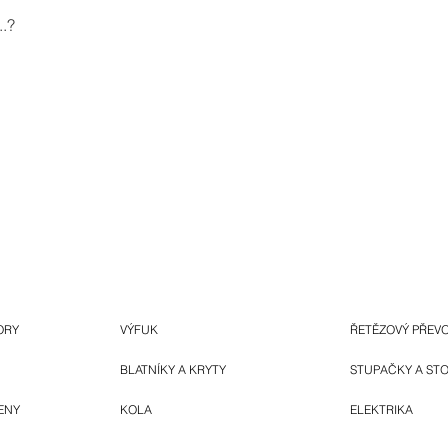
.?
ORY
VÝFUK
ŘETĚZOVÝ PŘEV
BLATNÍKY A KRYTY
STUPAČKY A ST
ENY
KOLA
ELEKTRIKA