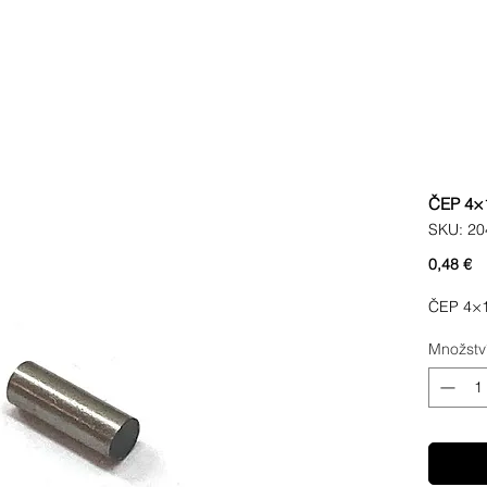
ČEP 4×
SKU: 20
C
0,48 €
ČEP 4×
Množstv