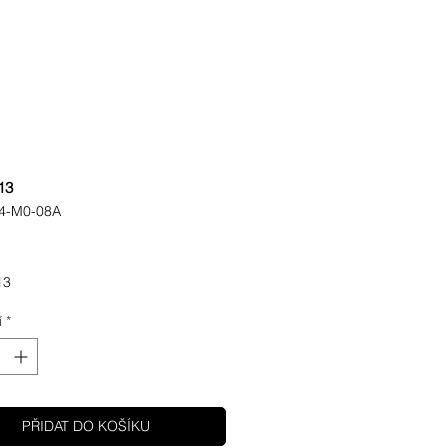
13
4-M0-08A
ena
13
í
*
PŘIDAT DO KOŠÍKU