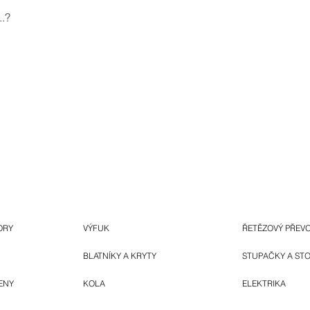
.?
ORY
VÝFUK
ŘETĚZOVÝ PŘEV
BLATNÍKY A KRYTY
STUPAČKY A ST
ENY
KOLA
ELEKTRIKA