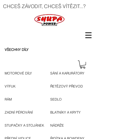
CHCEŠ ZÁVODIT, CHCEŠ VÍTĚZIT...?
VŠECHNY DÍLY
MOTOROVÉ DÍLY
SÁNÍ A KARURÁTORY
VÝFUK
ŘETĚZOVÝ PŘEVOD
RÁM
SEDLO
ZADNÍ PÉROVÁNÍ
BLATNÍKY A KRYTY
STUPAČKY A STOJÁNEK
NÁDRŽE
PŘEDNÍ VIDLICE
ŘIDÍTKA A BOWDENY