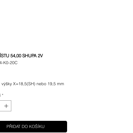
ÍSTU 54,00 SHUPA 2V
4-K0-20C
Cena
 výšky X=18,5(SH) nebo 19,5 mm
í
*
PŘIDAT DO KOŠÍKU