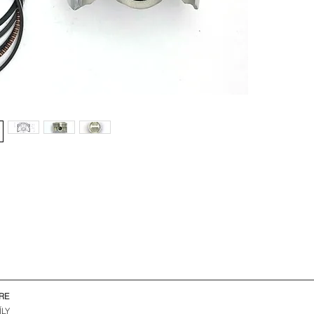
RE
ÍLY