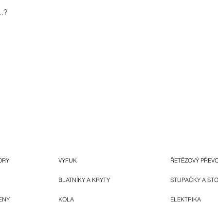
.?
ORY
VÝFUK
ŘETĚZOVÝ PŘEV
BLATNÍKY A KRYTY
STUPAČKY A ST
ENY
KOLA
ELEKTRIKA