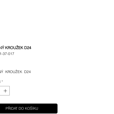
NÝ KROUŽEK D24
1-37-017
ena
NÝ KROUŽEK D24
í
*
PŘIDAT DO KOŠÍKU