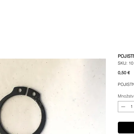
POJIST
SKU: 10
C
0,50 €
POJIST
Množstv