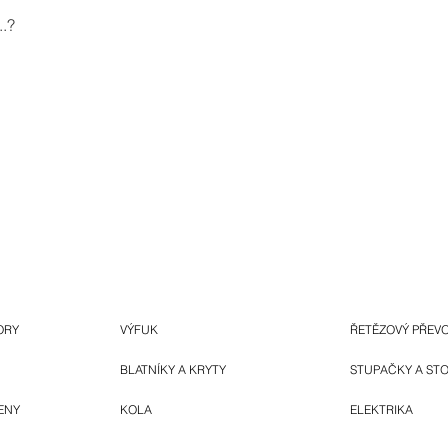
.?
ORY
VÝFUK
ŘETĚZOVÝ PŘEV
BLATNÍKY A KRYTY
STUPAČKY A ST
ENY
KOLA
ELEKTRIKA