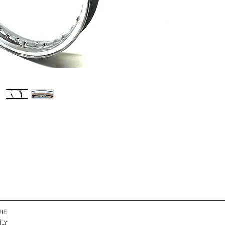
RE
ÍLY