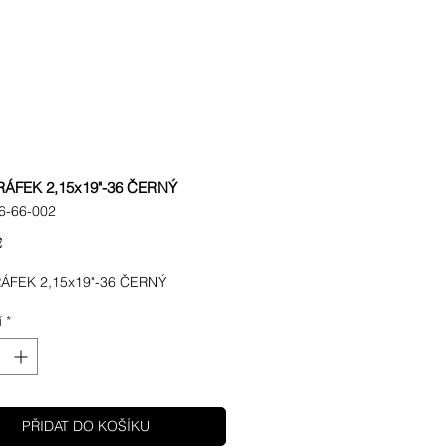
RÁFEK 2,15x19"-36 ČERNÝ
6-66-002
Cena
€
ÁFEK 2,15x19"-36 ČERNÝ
í
*
PŘIDAT DO KOŠÍKU