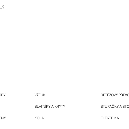
.?
ORY
VÝFUK
ŘETĚZOVÝ PŘEV
BLATNÍKY A KRYTY
STUPAČKY A ST
ENY
KOLA
ELEKTRIKA