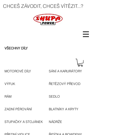
CHCEŠ ZÁVODIT, CHCEŠ VÍTĚZIT...?
VŠECHNY DÍLY
MOTOROVÉ DÍLY
SÁNÍ A KARURÁTORY
VÝFUK
ŘETĚZOVÝ PŘEVOD
RÁM
SEDLO
ZADNÍ PÉROVÁNÍ
BLATNÍKY A KRYTY
STUPAČKY A STOJÁNEK
NÁDRŽE
PŘEDNÍ VIDLICE
ŘIDÍTKA A BOWDENY