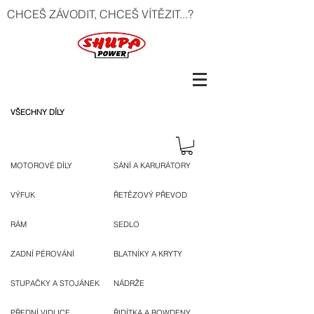
CHCEŠ ZÁVODIT, CHCEŠ VÍTĚZIT...?
VŠECHNY DÍLY
MOTOROVÉ DÍLY
SÁNÍ A KARURÁTORY
VÝFUK
ŘETĚZOVÝ PŘEVOD
RÁM
SEDLO
ZADNÍ PÉROVÁNÍ
BLATNÍKY A KRYTY
STUPAČKY A STOJÁNEK
NÁDRŽE
PŘEDNÍ VIDLICE
ŘIDÍTKA A BOWDENY