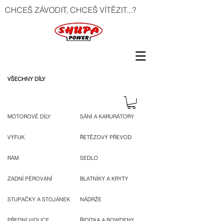
CHCEŠ ZÁVODIT, CHCEŠ VÍTĚZIT...?
VŠECHNY DÍLY
MOTOROVÉ DÍLY
SÁNÍ A KARURÁTORY
VÝFUK
ŘETĚZOVÝ PŘEVOD
RÁM
SEDLO
ZADNÍ PÉROVÁNÍ
BLATNÍKY A KRYTY
STUPAČKY A STOJÁNEK
NÁDRŽE
PŘEDNÍ VIDLICE
ŘIDÍTKA A BOWDENY