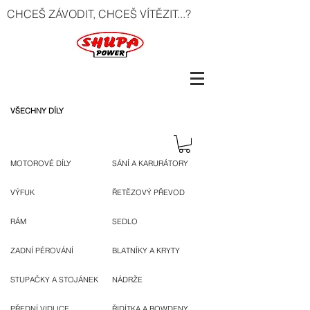
CHCEŠ ZÁVODIT, CHCEŠ VÍTĚZIT...?
VŠECHNY DÍLY
MOTOROVÉ DÍLY
SÁNÍ A KARURÁTORY
VÝFUK
ŘETĚZOVÝ PŘEVOD
RÁM
SEDLO
ZADNÍ PÉROVÁNÍ
BLATNÍKY A KRYTY
STUPAČKY A STOJÁNEK
NÁDRŽE
PŘEDNÍ VIDLICE
ŘIDÍTKA A BOWDENY