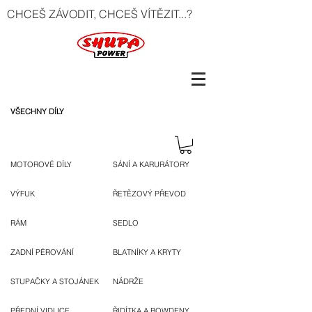
CHCEŠ ZÁVODIT, CHCEŠ VÍTĚZIT...?
VŠECHNY DÍLY
MOTOROVÉ DÍLY
SÁNÍ A KARURÁTORY
VÝFUK
ŘETĚZOVÝ PŘEVOD
RÁM
SEDLO
ZADNÍ PÉROVÁNÍ
BLATNÍKY A KRYTY
STUPAČKY A STOJÁNEK
NÁDRŽE
PŘEDNÍ VIDLICE
ŘIDÍTKA A BOWDENY