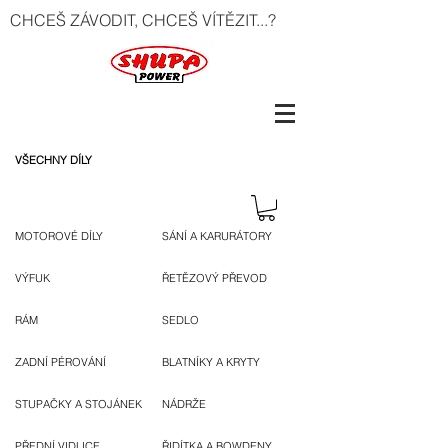
CHCEŠ ZÁVODIT, CHCEŠ VÍTĚZIT...?
VŠECHNY DÍLY
MOTOROVÉ DÍLY
SÁNÍ A KARURÁTORY
VÝFUK
ŘETĚZOVÝ PŘEVOD
RÁM
SEDLO
ZADNÍ PÉROVÁNÍ
BLATNÍKY A KRYTY
STUPAČKY A STOJÁNEK
NÁDRŽE
PŘEDNÍ VIDLICE
ŘIDÍTKA A BOWDENY